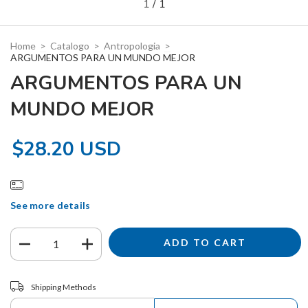
1
/
1
Home
>
Catalogo
>
Antropologia
>
ARGUMENTOS PARA UN MUNDO MEJOR
ARGUMENTOS PARA UN
MUNDO MEJOR
$28.20 USD
See more details
Shipping for zipcode:
CHANGE ZIPCODE
Shipping Methods