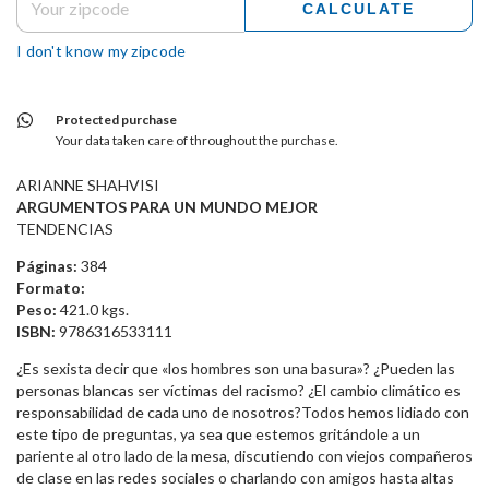
CALCULATE
I don't know my zipcode
Protected purchase
Your data taken care of throughout the purchase.
ARIANNE SHAHVISI
ARGUMENTOS PARA UN MUNDO MEJOR
TENDENCIAS
Páginas:
384
Formato:
Peso:
421.0 kgs.
ISBN:
9786316533111
¿Es sexista decir que «los hombres son una basura»? ¿Pueden las
personas blancas ser víctimas del racismo? ¿El cambio climático es
responsabilidad de cada uno de nosotros?Todos hemos lidiado con
este tipo de preguntas, ya sea que estemos gritándole a un
pariente al otro lado de la mesa, discutiendo con viejos compañeros
de clase en las redes sociales o charlando con amigos hasta altas