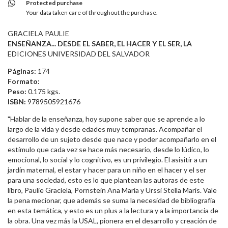
Protected purchase
Your data taken care of throughout the purchase.
GRACIELA PAULIE
ENSEÑANZA... DESDE EL SABER, EL HACER Y EL SER, LA
EDICIONES UNIVERSIDAD DEL SALVADOR
Páginas:
174
Formato:
Peso:
0.175 kgs.
ISBN:
9789505921676
"Hablar de la enseñanza, hoy supone saber que se aprende a lo
largo de la vida y desde edades muy tempranas. Acompañar el
desarrollo de un sujeto desde que nace y poder acompañarlo en el
estímulo que cada vez se hace más necesario, desde lo lúdico, lo
emocional, lo social y lo cognitivo, es un privilegio. El asisitir a un
jardín maternal, el estar y hacer para un niño en el hacer y el ser
para una sociedad, esto es lo que plantean las autoras de este
libro, Paulie Graciela, Pornstein Ana María y Urssi Stella Maris. Vale
la pena mecionar, que además se suma la necesidad de bibliografía
en esta temática, y esto es un plus a la lectura y a la importancia de
la obra. Una vez más la USAL, pionera en el desarrollo y creación de