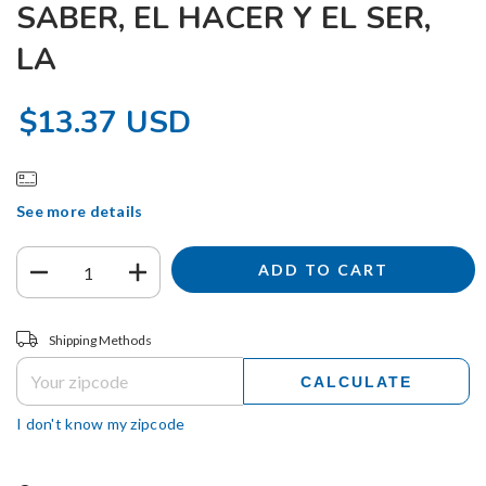
SABER, EL HACER Y EL SER,
LA
$13.37 USD
See more details
Shipping for zipcode:
CHANGE ZIPCODE
Shipping Methods
CALCULATE
I don't know my zipcode