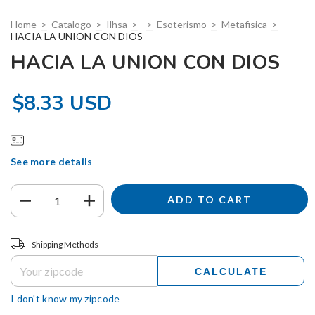
Home
>
Catalogo
>
Ilhsa
>
>
Esoterismo
>
Metafisica
>
HACIA LA UNION CON DIOS
HACIA LA UNION CON DIOS
$8.33 USD
See more details
Shipping for zipcode:
CHANGE ZIPCODE
Shipping Methods
CALCULATE
I don't know my zipcode