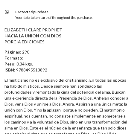
Protected purchase
Your data taken care of throughout the purchase.
ELIZABETH CLARE PROPHET
HACIA LA UNION CON DIOS
PORCIA EDICIONES
Páginas:
290
Formato:
Peso:
0.34 kgs.
ISBN:
9788495513892
El misticismo no es exclusivo del cristianismo. En todas las épocas
ha habido místicos. Desde siempre han sondeado las
profundidades y remontado la cima del potencial del alma. Buscan
una experiencia directa de la Presencia de Dios. Anhelan conocer a
Dios, ver a Dios y unirse a Dios. Ahora. Aspiran a una única meta: la
unión con Dios. Y no la aplazan_ porque no pueden. El matrimonio
espiritual, nos cuentan, no consiste simplemente en someterse a
los caminos y a la voluntad de Dios, sino en una transformación del
alma en Dios. Éste es el núcleo de la enseñanza que tan solo dices
en voz baja: el alma que se transforma en Dios_ es Dios Nº de