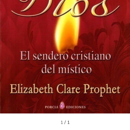
1
/
1