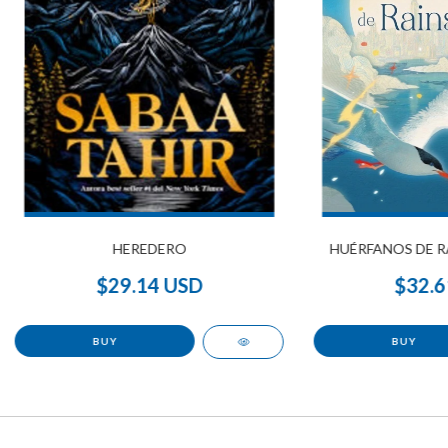
HEREDERO
HUÉRFANOS DE R
$29.14 USD
$32.6