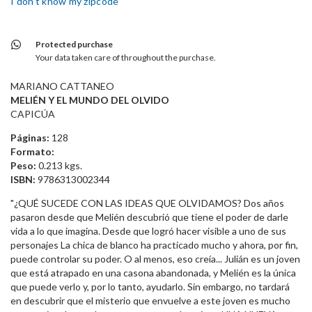
I don't know my zipcode
Protected purchase
Your data taken care of throughout the purchase.
MARIANO CATTANEO
MELIÉN Y EL MUNDO DEL OLVIDO
CAPICÚA
Páginas:
128
Formato:
Peso:
0.213 kgs.
ISBN:
9786313002344
"¿QUÉ SUCEDE CON LAS IDEAS QUE OLVIDAMOS? Dos años
pasaron desde que Melién descubrió que tiene el poder de darle
vida a lo que imagina. Desde que logró hacer visible a uno de sus
personajes La chica de blanco ha practicado mucho y ahora, por fin,
puede controlar su poder. O al menos, eso creía... Julián es un joven
que está atrapado en una casona abandonada, y Melién es la única
que puede verlo y, por lo tanto, ayudarlo. Sin embargo, no tardará
en descubrir que el misterio que envuelve a este joven es mucho