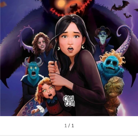
1
/
1