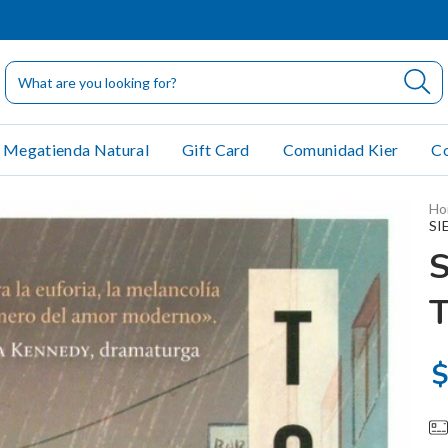
Megatienda Natural
Gift Card
Comunidad Kier
Co
Ho
SI
S
$