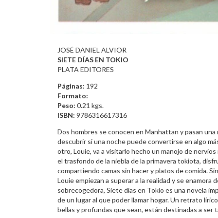
JOSÉ DANIEL ALVIOR
SIETE DÍAS EN TOKIO
PLATA EDITORES
Páginas:
192
Formato:
Peso:
0.21 kgs.
ISBN:
9786316617316
Dos hombres se conocen en Manhattan y pasan una no
descubrir si una noche puede convertirse en algo más
otro, Louie, va a visitarlo hecho un manojo de nervi
el trasfondo de la niebla de la primavera tokiota, disf
compartiendo camas sin hacer y platos de comida. Sin 
Louie empiezan a superar a la realidad y se enamora 
sobrecogedora, Siete días en Tokio es una novela im
de un lugar al que poder llamar hogar. Un retrato líri
bellas y profundas que sean, están destinadas a ser t