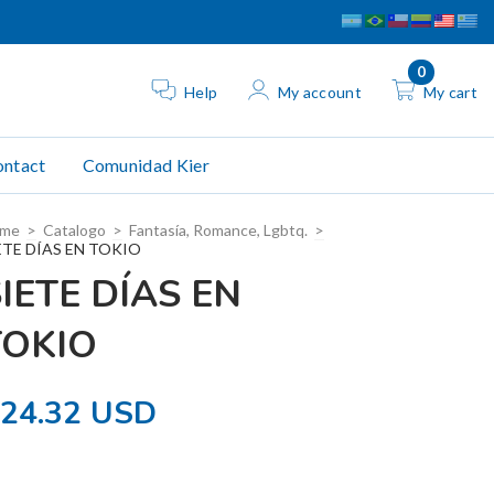
0
Help
My account
My cart
ntact
Comunidad Kier
me
>
Catalogo
>
Fantasía, Romance, Lgbtq.
>
ETE DÍAS EN TOKIO
IETE DÍAS EN
TOKIO
24.32 USD