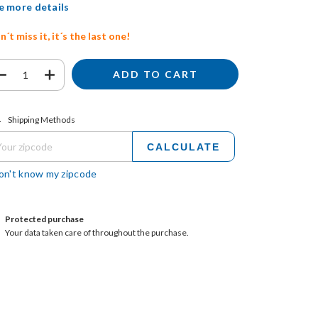
e more details
´t miss it, it´s the last one!
ipping for zipcode:
CHANGE ZIPCODE
Shipping Methods
CALCULATE
don't know my zipcode
Protected purchase
Your data taken care of throughout the purchase.