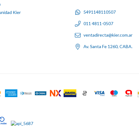
n
5491148110507
nidad Kier
011 4811-0507
ventadirecta@kier.com.ar
Av. Santa Fe 1260, CABA.