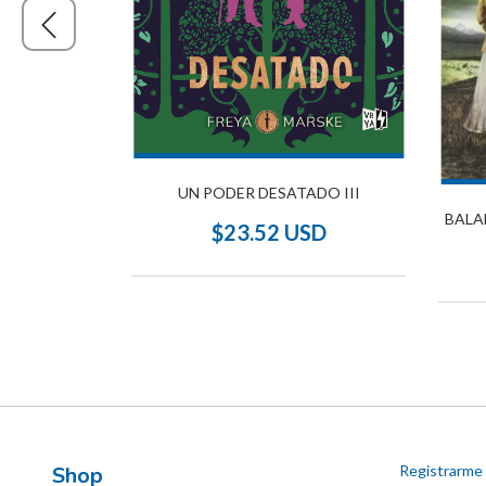
UN PODER DESATADO III
 MÍA
BALA
$23.52 USD
SD
Shop
Registrarme