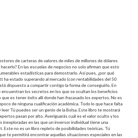
estores de carteras de valores de miles de millones de dólares
á hacerlo? En las escuelas de negocios no solo afirman que esto
umerables estadísticas para demostrarlo. Así pues, ¿por qué
tt ha estado superando al mercado (con rentabilidades del 50
está dispuesto a compartir contigo la forma de conseguirlo. En
e encuentran los secretos en los que se ocultan los beneficios
o que es tener éxito allí donde han fracasado los expertos. No es
poco de ninguna cualificación académica. Todo lo que hace falta
leer Tú puedes ser un genio de la Bolsa. Este libro te mostrará
ertos pasan por alto. Averiguarás cuál es el valor oculto y los
 inexploradas en las que un inversor individual tiene una
. Este no es un libro repleto de posibilidades teóricas. Tú
que te permitirá encontrar aquellas situaciones especiales en las