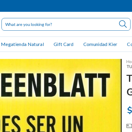
Megatienda Natural
Gift Card
Comunidad Kier
Co
Ho
TU
$