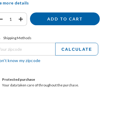
e more details
ipping for zipcode:
CHANGE ZIPCODE
Shipping Methods
CALCULATE
don't know my zipcode
Protected purchase
Your data taken care of throughout the purchase.