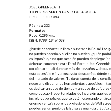
JOEL GREENBLATT
TU PUEDES SER UN GENIO DE LA BOLSA
PROFIT EDITORIAL
Páginas:
202
Formato:
Peso:
0.295 kgs.
ISBN:
9788418464089
¿Puede enseñarte un libro a superar a la Bolsa? Los g
no pueden hacerlo, y si ellos no pueden, ¿quién podr
es imposible, sino que también pueden desplegar inn
deberías comprarte este libro? Porque Joel Greenbla
por ciento anual) durante más de diez años y, ahora, 
esta accesible e ingeniosa guía, descubrirás dónde s
del mercado de valores. Te darás cuenta de lo sencill
necesario disponer de herramientas especiales ni tam
es dedicar un poco de tiempo y un poco de esfuerzo y 
cómo descubrir oportunidades de inversión que los exp
increíbles beneficios que te están esperando en áreas
enorme ventaja sobre los profesionales de Wall Street
puedes ser un genio de la Bolsa es una guía práctica 