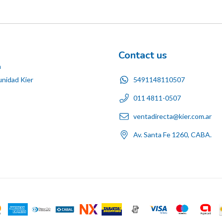
Contact us
n
5491148110507
nidad Kier
011 4811-0507
ventadirecta@kier.com.ar
Av. Santa Fe 1260, CABA.