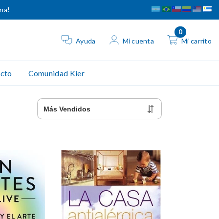
ina!
0
Ayuda
Mi cuenta
Mi carrito
cto
Comunidad Kier