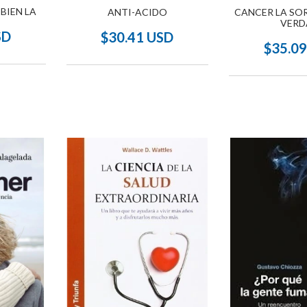
 BIEN LA
ANTI-ACIDO
CANCER LA SO
VERD
SD
$30.41 USD
$35.0