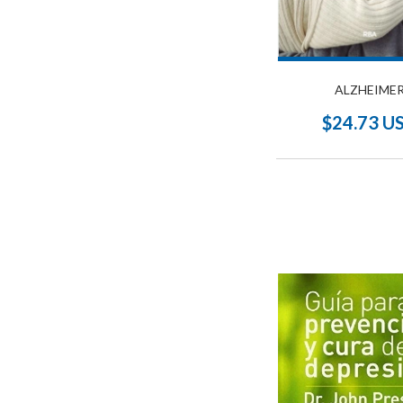
ALZHEIME
$24.73 U