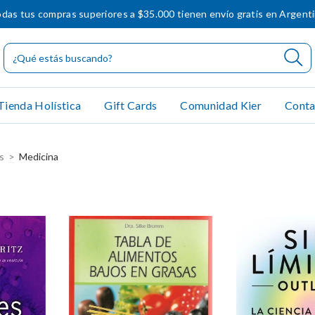
das tus compras superiores a $35.000 tienen envío gratis en Argent
Tienda Holística
Gift Cards
Comunidad Kier
Conta
s
>
Medicina