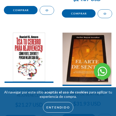
USA TU CEREBRO PARA
Al navegar por este sitio
aceptás el uso de cookies
para agilizar tu
ARTE DE SENTIR, EL
REJUVENECER
experiencia de compra.
$31.93 USD
$21.27 USD
ENTENDIDO