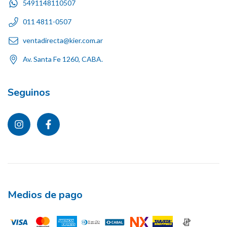
5491148110507
011 4811-0507
ventadirecta@kier.com.ar
Av. Santa Fe 1260, CABA.
Seguinos
Medios de pago