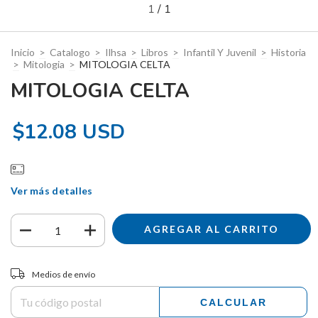
1
/
1
Inicio
>
Catalogo
>
Ilhsa
>
Libros
>
Infantil Y Juvenil
>
Historia
>
Mitologia
>
MITOLOGIA CELTA
MITOLOGIA CELTA
$12.08 USD
Ver más detalles
Entregas para el CP:
CAMBIAR CP
Medios de envío
CALCULAR