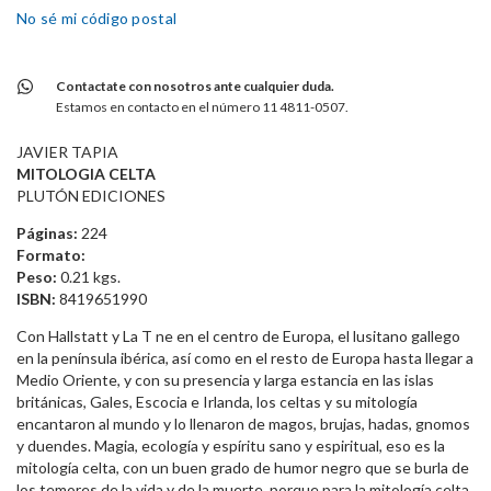
No sé mi código postal
Contactate con nosotros ante cualquier duda.
Estamos en contacto en el número 11 4811-0507.
JAVIER TAPIA
MITOLOGIA CELTA
PLUTÓN EDICIONES
Páginas:
224
Formato:
Peso:
0.21 kgs.
ISBN:
8419651990
Con Hallstatt y La T ne en el centro de Europa, el lusitano gallego
en la península ibérica, así como en el resto de Europa hasta llegar a
Medio Oriente, y con su presencia y larga estancia en las islas
británicas, Gales, Escocia e Irlanda, los celtas y su mitología
encantaron al mundo y lo llenaron de magos, brujas, hadas, gnomos
y duendes. Magia, ecología y espíritu sano y espiritual, eso es la
mitología celta, con un buen grado de humor negro que se burla de
los temores de la vida y de la muerte, porque para la mitología celta