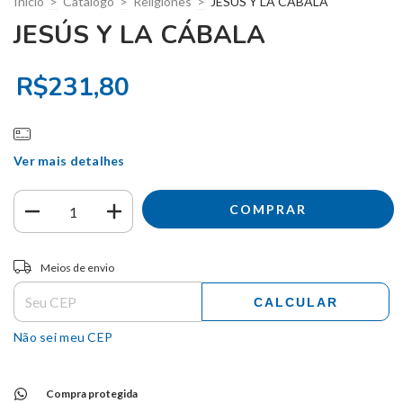
Início
>
Catalogo
>
Religiones
>
JESÚS Y LA CÁBALA
JESÚS Y LA CÁBALA
R$231,80
Ver mais detalhes
Entregas para o CEP:
ALTERAR CEP
Meios de envio
CALCULAR
Não sei meu CEP
Compra protegida