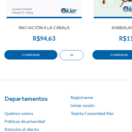
INICIACIÓN A LA CÁBALA
KABBALAH
R$94,63
R$11
Departamentos
Registrarme
Iniciar sesión
Quiénes somos
Tarjeta Comunidad Kier
Políticas de privacidad
Atención al cliente