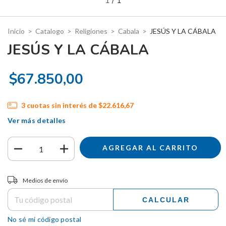
1
/
1
Inicio
>
Catalogo
>
Religiones
>
Cabala
>
JESÚS Y LA CÁBALA
JESÚS Y LA CÁBALA
$67.850,00
3
cuotas sin interés de
$22.616,67
Ver más detalles
Entregas para el CP:
CAMBIAR CP
Medios de envío
CALCULAR
No sé mi código postal