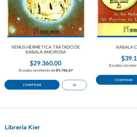
VENUS HERMETICA TRATADO DE
KABALA C
KABALA AMOROSA
$39.1
$29.360,00
3
cuotas sin inte
3
cuotas sin interés de
$9.786,67
Librería Kier