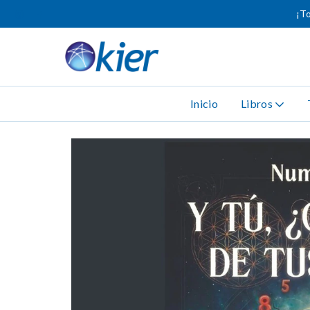
¡To
Inicio
Libros