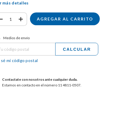
r más detalles
tregas para el CP:
CAMBIAR CP
Medios de envío
CALCULAR
 sé mi código postal
Contactate con nosotros ante cualquier duda.
Estamos en contacto en el número 11 4811-0507.