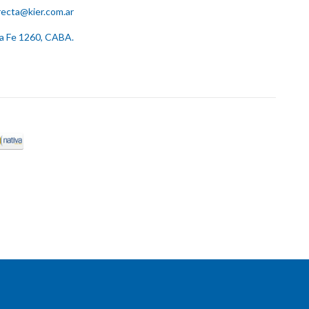
recta@kier.com.ar
ta Fe 1260, CABA.