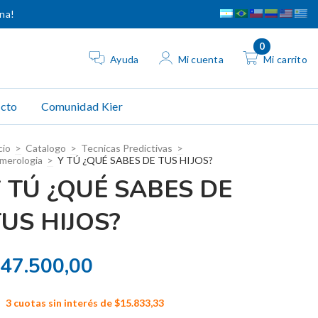
ina!
0
Ayuda
Mi cuenta
Mi carrito
cto
Comunidad Kier
cio
>
Catalogo
>
Tecnicas Predictivas
>
merologia
>
Y TÚ ¿QUÉ SABES DE TUS HIJOS?
Y TÚ ¿QUÉ SABES DE
US HIJOS?
47.500,00
3
cuotas sin interés de
$15.833,33