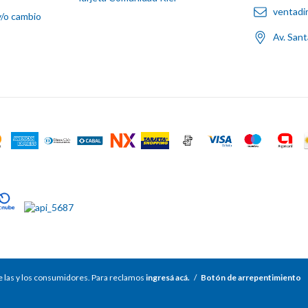
ventadi
y/o cambio
Av. San
 las y los consumidores. Para reclamos
ingresá acá.
/
Botón de arrepentimiento