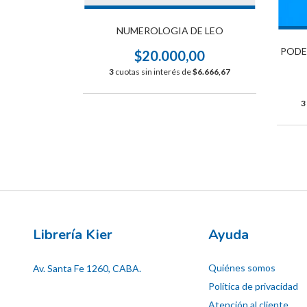
NUMEROLOGIA DE LEO
MANISTA
PODE
$20.000,00
00
3
cuotas sin interés de
$6.666,67
$11.330,00
3
Librería Kier
Ayuda
Quiénes somos
Av. Santa Fe 1260, CABA.
Política de privacidad
Atención al cliente