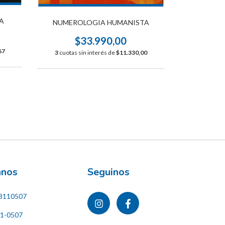
A
NUMERO
NUMEROLOGIA HUMANISTA
$
$33.990,00
67
3
cuotas s
3
cuotas sin interés de
$11.330,00
ános
Seguinos
8110507
11-0507