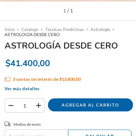
1
/
1
Inicio
>
Catalogo
>
Tecnicas Predictivas
>
Astrologia
>
ASTROLOGÍA DESDE CERO
ASTROLOGÍA DESDE CERO
$41.400,00
3
cuotas sin interés de
$13.800,00
Ver más detalles
Entregas para el CP:
CAMBIAR CP
Medios de envío