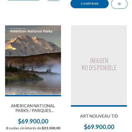
AMERICAN NATIONAL
PARKS / PARQUES
NACIONALES DE ESTADOS
ART NOUVEAU T/D
UNIDOS
$69.900,00
$69.900,00
3
cuotas sin interés de
$23.300,00