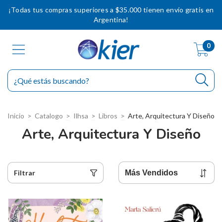
¡Todas tus compras superiores a $35.000 tienen envío gratis en
Argentina!
0
Inicio
>
Catalogo
>
Ilhsa
>
Libros
>
Arte, Arquitectura Y Diseño
Arte, Arquitectura Y Diseño
Filtrar