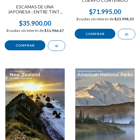
CUERPO CONTENIDO
ESCAMAS DE UNA
$71.995,00
JAPONESA : ENTRE TINTA
Y SILENCIO : UN PUENTE
3
cuotas sin interés de
$23.998,33
HACIA JAPÓN
$35.900,00
3
cuotas sin interés de
$11.966,67