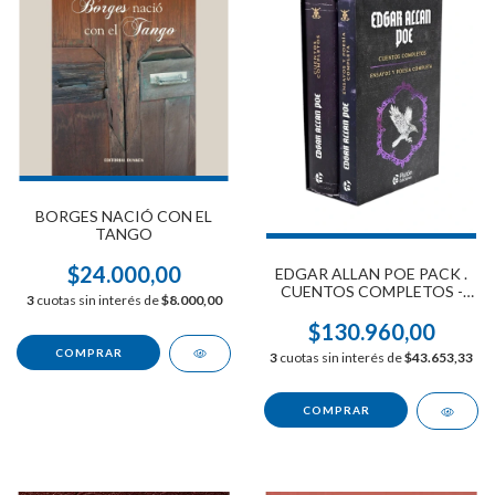
BORGES NACIÓ CON EL
TANGO
$24.000,00
EDGAR ALLAN POE PACK .
CUENTOS COMPLETOS -
3
cuotas sin interés de
$8.000,00
ENSAYOS Y POESIA
COMPLETA
$130.960,00
3
cuotas sin interés de
$43.653,33