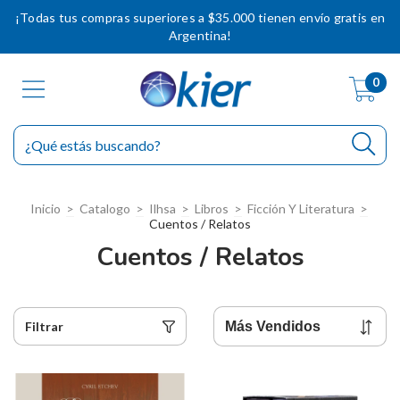
¡Todas tus compras superiores a $35.000 tienen envío gratis en
Argentina!
0
Inicio
>
Catalogo
>
Ilhsa
>
Libros
>
Ficción Y Literatura
>
Cuentos / Relatos
Cuentos / Relatos
Filtrar