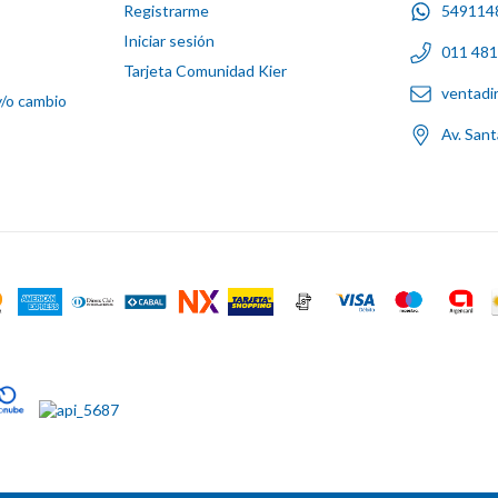
Registrarme
549114
Iniciar sesión
011 48
Tarjeta Comunidad Kier
ventadi
y/o cambio
Av. San