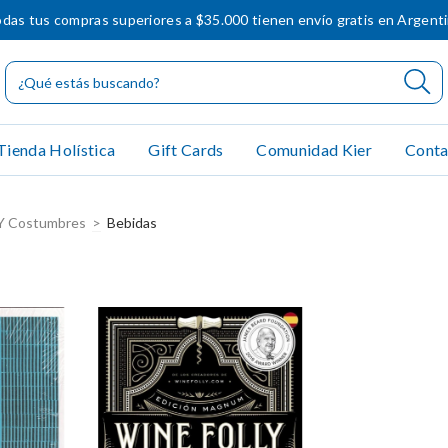
das tus compras superiores a $35.000 tienen envío gratis en Argent
Tienda Holística
Gift Cards
Comunidad Kier
Conta
Y Costumbres
>
Bebidas