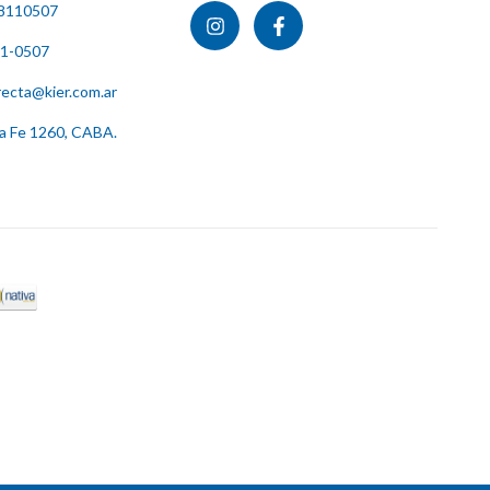
8110507
11-0507
recta@kier.com.ar
ta Fe 1260, CABA.