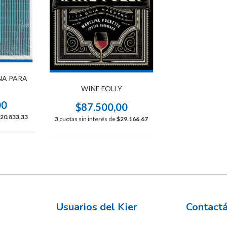
NA PARA
WINE FOLLY
00
$87.500,00
20.833,33
3
cuotas sin interés de
$29.166,67
Usuarios del Kier
Contact