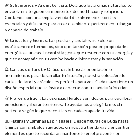
🌿
Sahumerios y Aromaterapia
: Dejá que los aromas naturales te
envuelvan y te guíen en momentos de meditación y relajación.
Contamos con una amplia variedad de sahumerios, aceites
esenciales y difusores para crear el ambiente perfecto en tu hogar
o espacio de trabajo.
💎
Cristales y Gemas
: Las piedras y cristales no solo son
estéticamente hermosos, sino que también poseen propiedades
energéticas únicas. Encontrá la gema que resuene con tu energía y
que te acompañe en tu camino hacia el bienestar y la sanación.
🔮
Cartas de Tarot y Oráculos
: Si buscás orientación o
herramientas para desarrollar tu intuición, nuestra colección de
cartas de tarot y oráculos es perfecta para vos. Cada mazo tiene un
diseño especial que te invita a conectar con tu sabiduría interior.
🌸
Flores de Bach
: Las esencias florales son ideales para equilibrar
emociones y liberar tensiones. Te ayudamos a elegir la mezcla
perfecta según lo que necesites en cada etapa de tu vida.
🧘‍♀️
Figuras y Láminas Espirituales
: Desde figuras de Buda hasta
láminas con símbolos sagrados, en nuestra tienda vas a encontrar
elementos que te recordarán mantenerte en el presente, en