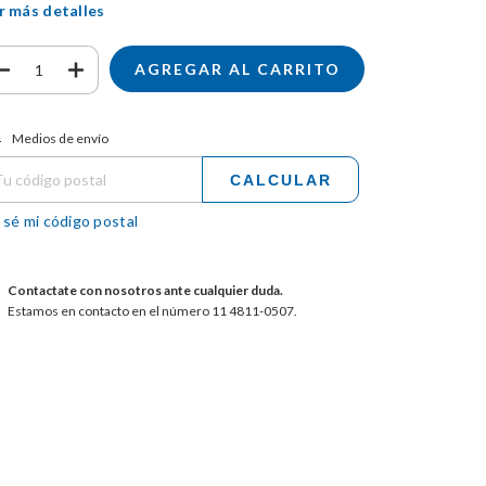
r más detalles
tregas para el CP:
CAMBIAR CP
Medios de envío
CALCULAR
 sé mi código postal
Contactate con nosotros ante cualquier duda.
Estamos en contacto en el número 11 4811-0507.