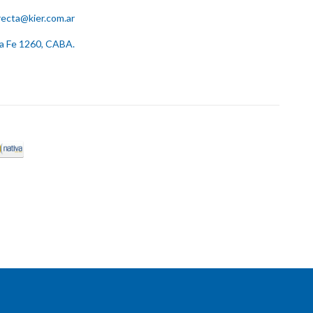
recta@kier.com.ar
ta Fe 1260, CABA.