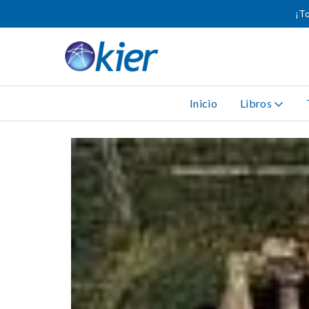
¡To
Inicio
Libros