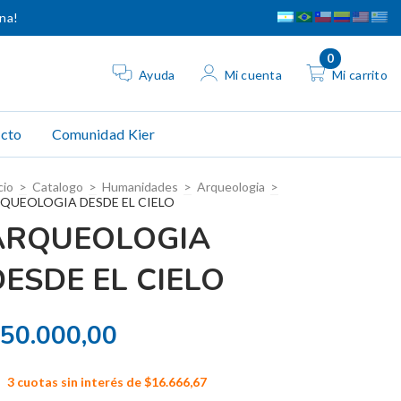
ina!
0
Ayuda
Mi cuenta
Mi carrito
cto
Comunidad Kier
cio
>
Catalogo
>
Humanidades
>
Arqueologia
>
QUEOLOGIA DESDE EL CIELO
ARQUEOLOGIA
DESDE EL CIELO
50.000,00
3
cuotas sin interés de
$16.666,67