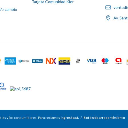
Tarjeta Comunidad Kier
ventadi
y/o cambio
Av. San
 las y los consumidores. Para reclamos
ingresá acá.
/
Botón de arrepentimiento