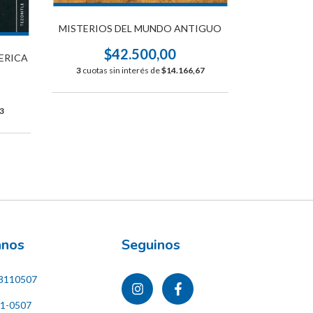
MISTERIOS DEL MUNDO ANTIGUO
TIWAN
R
$42.500,00
MERICA
3
cuotas sin interés de
$14.166,67
$
3
cuotas s
3
ános
Seguinos
8110507
11-0507