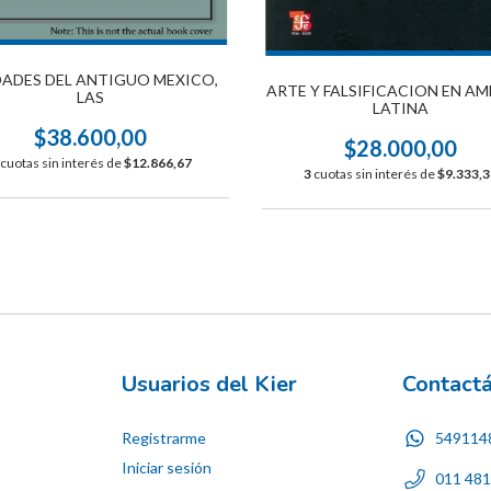
ADES DEL ANTIGUO MEXICO,
ARTE Y FALSIFICACION EN A
LAS
LATINA
$38.600,00
$28.000,00
cuotas sin interés de
$12.866,67
3
cuotas sin interés de
$9.333,3
Usuarios del Kier
Contact
Registrarme
549114
Iniciar sesión
011 48