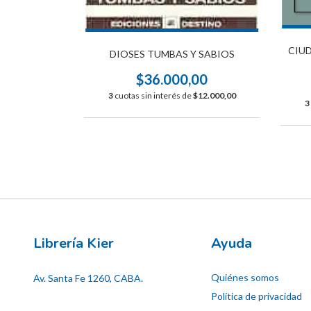
CIUD
DIOSES TUMBAS Y SABIOS
OLVIDADA
$36.000,00
00
3
cuotas sin interés de
$12.000,00
$28.112,33
3
Librería Kier
Ayuda
Quiénes somos
Av. Santa Fe 1260, CABA.
Política de privacidad