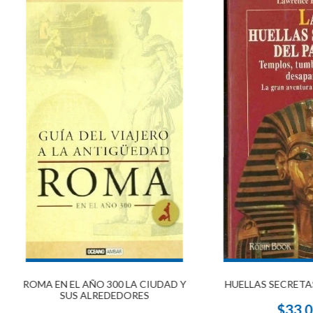
ROMA EN EL AÑO 300 LA CIUDAD Y
HUELLAS SECRETAS
SUS ALREDEDORES
$33.0