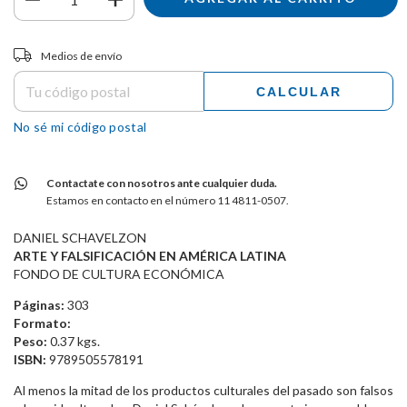
Entregas para el CP:
CAMBIAR CP
Medios de envío
CALCULAR
No sé mi código postal
Contactate con nosotros ante cualquier duda.
Estamos en contacto en el número 11 4811-0507.
DANIEL SCHAVELZON
ARTE Y FALSIFICACIÓN EN AMÉRICA LATINA
FONDO DE CULTURA ECONÓMICA
Páginas:
303
Formato:
Peso:
0.37 kgs.
ISBN:
9789505578191
Al menos la mitad de los productos culturales del pasado son falsos