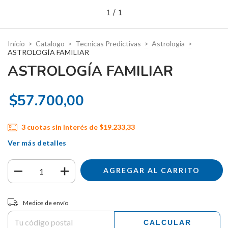
1
/
1
Inicio
>
Catalogo
>
Tecnicas Predictivas
>
Astrologia
>
ASTROLOGÍA FAMILIAR
ASTROLOGÍA FAMILIAR
$57.700,00
3
cuotas sin interés de
$19.233,33
Ver más detalles
Entregas para el CP:
CAMBIAR CP
Medios de envío
CALCULAR