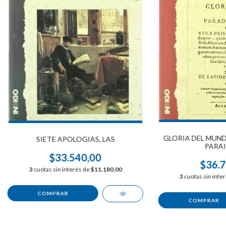
GLORIA DEL MUND
SIETE APOLOGIAS, LAS
PARAI
$33.540,00
$36.7
3
cuotas sin interés de
$11.180,00
3
cuotas sin inte