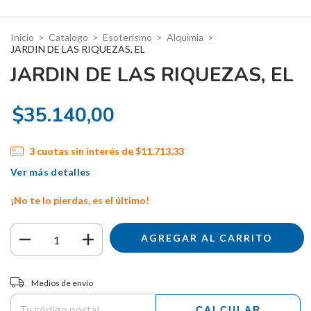
Inicio
>
Catalogo
>
Esoterismo
>
Alquimia
>
JARDIN DE LAS RIQUEZAS, EL
JARDIN DE LAS RIQUEZAS, EL
$35.140,00
3
cuotas sin interés de
$11.713,33
Ver más detalles
¡No te lo pierdas, es el último!
Entregas para el CP:
CAMBIAR CP
Medios de envío
CALCULAR