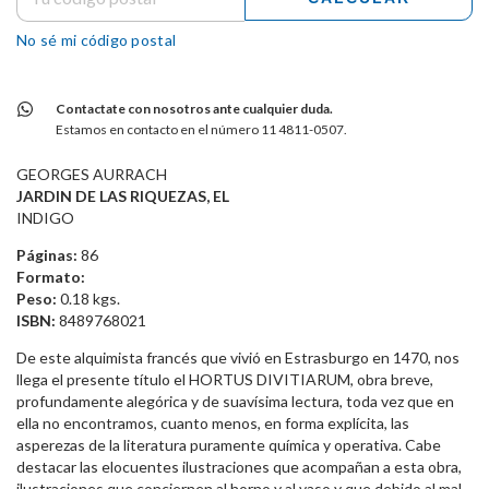
No sé mi código postal
Contactate con nosotros ante cualquier duda.
Estamos en contacto en el número 11 4811-0507.
GEORGES AURRACH
JARDIN DE LAS RIQUEZAS, EL
INDIGO
Páginas:
86
Formato:
Peso:
0.18 kgs.
ISBN:
8489768021
De este alquimista francés que vivió en Estrasburgo en 1470, nos
llega el presente título el HORTUS DIVITIARUM, obra breve,
profundamente alegórica y de suavísima lectura, toda vez que en
ella no encontramos, cuanto menos, en forma explícita, las
asperezas de la literatura puramente química y operativa. Cabe
destacar las elocuentes ilustraciones que acompañan a esta obra,
ilustraciones que conciernen al horno y al vaso y que debido al mal