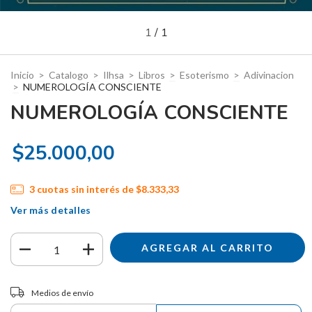
1
/
1
Inicio
>
Catalogo
>
Ilhsa
>
Libros
>
Esoterismo
>
Adivinacion
>
NUMEROLOGÍA CONSCIENTE
NUMEROLOGÍA CONSCIENTE
$25.000,00
3
cuotas sin interés de
$8.333,33
Ver más detalles
Entregas para el CP:
CAMBIAR CP
Medios de envío