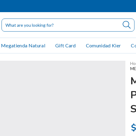
Megatienda Natural
Gift Card
Comunidad Kier
Co
Ho
ME
$