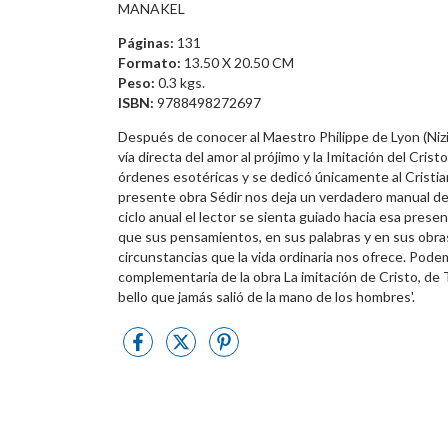
MANAKEL
Páginas:
131
Formato:
13.50 X 20.50 CM
Peso:
0.3 kgs.
ISBN:
9788498272697
Después de conocer al Maestro Philippe de Lyon (Nizi
vía directa del amor al prójimo y la Imitación del Cr
órdenes esotéricas y se dedicó únicamente al Cristia
presente obra Sédir nos deja un verdadero manual de m
ciclo anual el lector se sienta guiado hacia esa prese
que sus pensamientos, en sus palabras y en sus obra
circunstancias que la vida ordinaria nos ofrece. Pode
complementaria de la obra La imitación de Cristo, de 
bello que jamás salió de la mano de los hombres'.