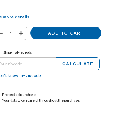
e more details
ipping for zipcode:
CHANGE ZIPCODE
Shipping Methods
CALCULATE
don't know my zipcode
Protected purchase
Your data taken care of throughout the purchase.