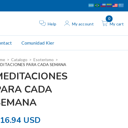
0
Help
My account
My cart
ntact
Comunidad Kier
me
>
Catalogo
>
Esoterismo
>
DITACIONES PARA CADA SEMANA
MEDITACIONES
PARA CADA
SEMANA
16.94 USD