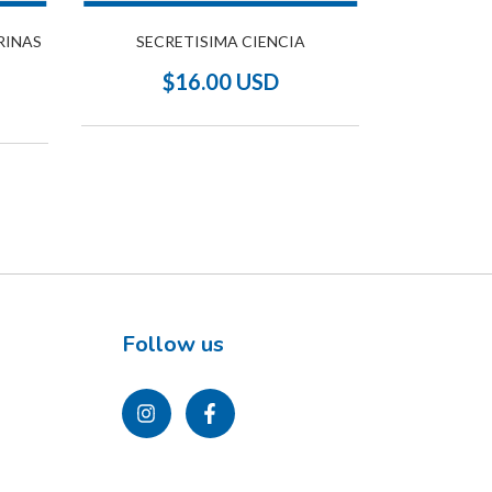
RINAS
SECRETISIMA CIENCIA
1º GUIA DE
$16.00 USD
$
Follow us