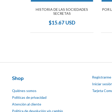
HISTORIA DE LAS SOCIEDADES
POR 
SECRETAS
ME , LA
$15.67 USD
SD
Shop
Registrarme
Iniciar sesió
Quiénes somos
Tarjeta Comu
Políticas de privacidad
Atención al cliente
Política de devolución y/o cambio