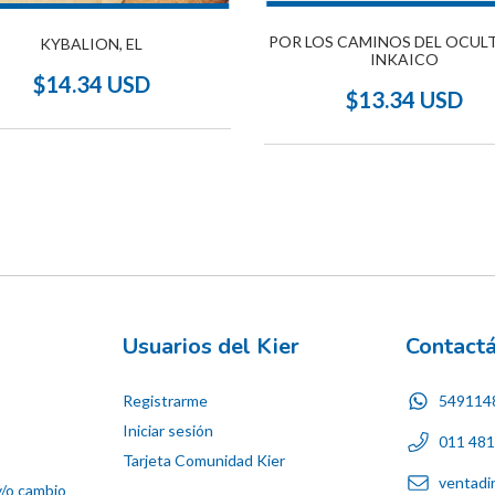
POR LOS CAMINOS DEL OCUL
KYBALION, EL
INKAICO
$14.34 USD
$13.34 USD
Usuarios del Kier
Contact
Registrarme
549114
Iniciar sesión
011 48
Tarjeta Comunidad Kier
ventadi
y/o cambio