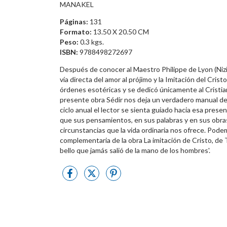
MANAKEL
Páginas:
131
Formato:
13.50 X 20.50 CM
Peso:
0.3 kgs.
ISBN:
9788498272697
Después de conocer al Maestro Philippe de Lyon (Nizi
vía directa del amor al prójimo y la Imitación del Cr
órdenes esotéricas y se dedicó únicamente al Cristia
presente obra Sédir nos deja un verdadero manual de m
ciclo anual el lector se sienta guiado hacia esa prese
que sus pensamientos, en sus palabras y en sus obra
circunstancias que la vida ordinaria nos ofrece. Pode
complementaria de la obra La imitación de Cristo, de 
bello que jamás salió de la mano de los hombres'.