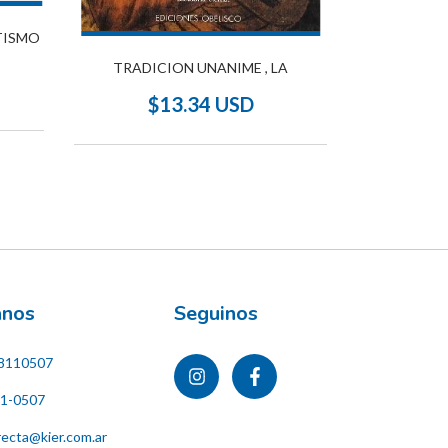
TISMO
INTRODUCC
TRADICION UNANIME , LA
$
$13.34 USD
ános
Seguinos
8110507
11-0507
recta@kier.com.ar