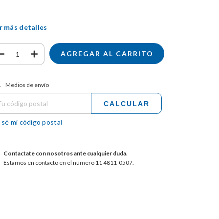
r más detalles
tregas para el CP:
CAMBIAR CP
Medios de envío
CALCULAR
 sé mi código postal
Contactate con nosotros ante cualquier duda.
Estamos en contacto en el número 11 4811-0507.