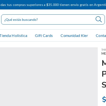
das tus compras superiores a $35.000 tienen envío gratis en Argent
Tienda Holística
Gift Cards
Comunidad Kier
Conta
Ini
ME
$