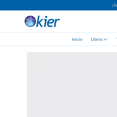
¡To
Inicio
Libros