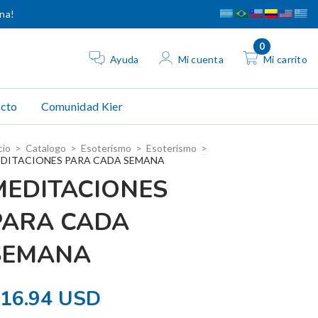
ina!
0
Ayuda
Mi cuenta
Mi carrito
cto
Comunidad Kier
cio
>
Catalogo
>
Esoterismo
>
Esoterismo
>
DITACIONES PARA CADA SEMANA
MEDITACIONES
PARA CADA
SEMANA
16.94 USD