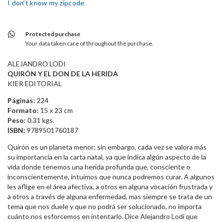
I don't know my zipcode
Protected purchase
Your data taken care of throughout the purchase.
ALEJANDRO LODI
QUIRÓN Y EL DON DE LA HERIDA
KIER EDITORIAL
Páginas:
224
Formato:
15 x 23 cm
Peso:
0.31 kgs.
ISBN:
9789501760187
Quirón es un planeta menor; sin embargo, cada vez se valora más
su importancia en la carta natal, ya que indica algún aspecto de la
vida donde tenemos una herida profunda que, consciente o
inconscientemente, intuimos que nunca podremos curar. A algunos
les aflige en el área afectiva, a otros en alguna vocación frustrada y
a otros a través de alguna enfermedad, mas siempre se trata de un
tema que nos duele y que no podrá ser solucionado, no importa
cuánto nos esforcemos en intentarlo. Dice Alejandro Lodi que