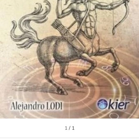
1
/
1