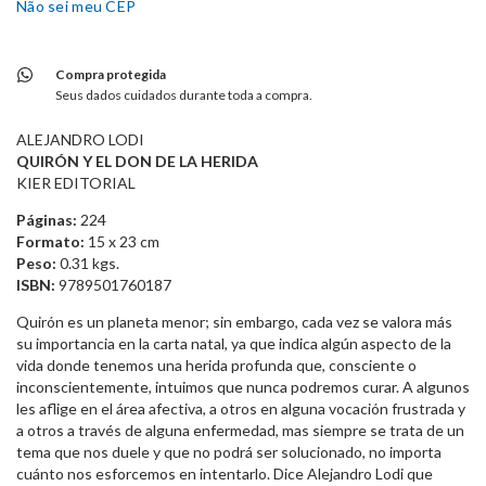
Não sei meu CEP
Compra protegida
Seus dados cuidados durante toda a compra.
ALEJANDRO LODI
QUIRÓN Y EL DON DE LA HERIDA
KIER EDITORIAL
Páginas:
224
Formato:
15 x 23 cm
Peso:
0.31 kgs.
ISBN:
9789501760187
Quirón es un planeta menor; sin embargo, cada vez se valora más
su importancia en la carta natal, ya que indica algún aspecto de la
vida donde tenemos una herida profunda que, consciente o
inconscientemente, intuimos que nunca podremos curar. A algunos
les aflige en el área afectiva, a otros en alguna vocación frustrada y
a otros a través de alguna enfermedad, mas siempre se trata de un
tema que nos duele y que no podrá ser solucionado, no importa
cuánto nos esforcemos en intentarlo. Dice Alejandro Lodi que