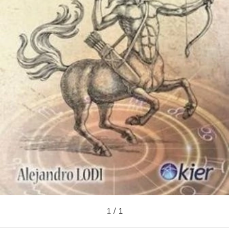
1
/
1