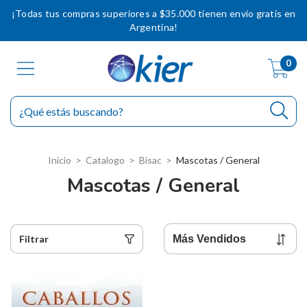
¡Todas tus compras superiores a $35.000 tienen envío gratis en
Argentina!
0
Inicio
>
Catalogo
>
Bisac
>
Mascotas / General
Mascotas / General
Filtrar