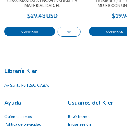
GRAN MANDALA ENSAYOS SOBRE LA
HOMBRE QUE C
MATERIALIDAD, EL
MUJER CON UN
$29.43 USD
$19.9
Librería Kier
Av. Santa Fe 1260, CABA.
Ayuda
Usuarios del Kier
Quiénes somos
Registrarme
Política de privacidad
Iniciar sesión