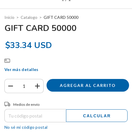
Inicio
>
Catalogo
>
GIFT CARD 50000
GIFT CARD 50000
$33.34 USD
Ver más detalles
Entregas para el CP:
CAMBIAR CP
Medios de envío
CALCULAR
No sé mi código postal