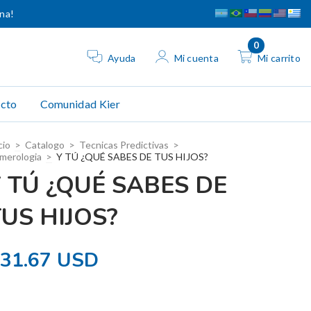
ina!
0
Ayuda
Mi cuenta
Mi carrito
cto
Comunidad Kier
cio
>
Catalogo
>
Tecnicas Predictivas
>
merologia
>
Y TÚ ¿QUÉ SABES DE TUS HIJOS?
Y TÚ ¿QUÉ SABES DE
US HIJOS?
31.67 USD