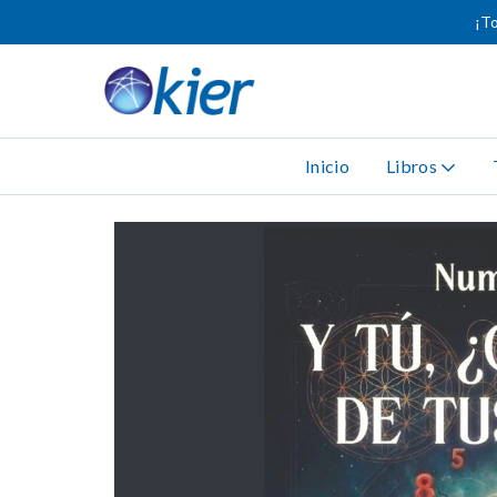
¡To
Inicio
Libros