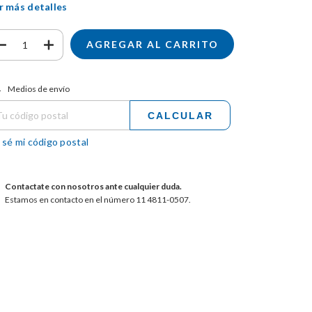
r más detalles
tregas para el CP:
CAMBIAR CP
Medios de envío
CALCULAR
 sé mi código postal
Contactate con nosotros ante cualquier duda.
Estamos en contacto en el número 11 4811-0507.