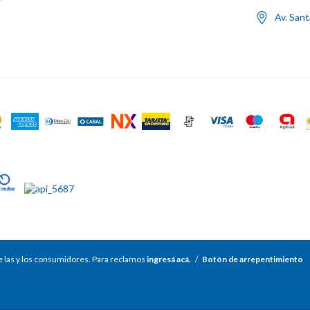
Av. San
 las y los consumidores. Para reclamos
ingresá acá.
/
Botón de arrepentimiento