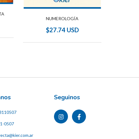
TA
NUEVA 
NUMEROLOGÍA
$
$27.74 USD
ános
Seguinos
8110507
11-0507
recta@kier.com.ar