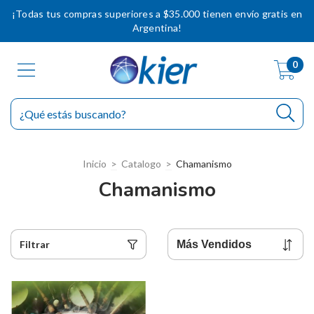
¡Todas tus compras superiores a $35.000 tienen envío gratis en
Argentina!
0
Inicio
>
Catalogo
>
Chamanismo
Chamanismo
Filtrar