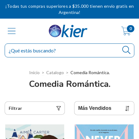
¡Todas tus compras superiores a $35.000 tienen envío gratis en
Argentina!
0
Inicio
>
Catalogo
>
Comedia Romántica.
Comedia Romántica.
Filtrar