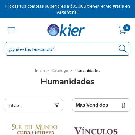
¡Todas tus compras superiores a $35.000 tienen envío gratis en
Argentina!
0
Inicio
>
Catalogo
>
Humanidades
Humanidades
Filtrar