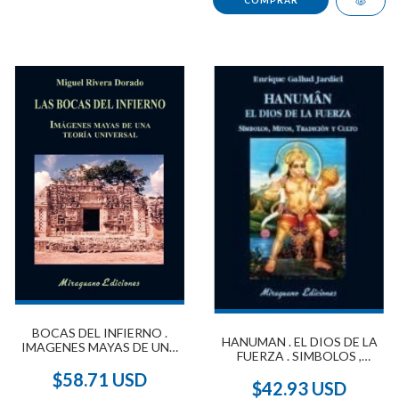
BOCAS DEL INFIERNO .
HANUMAN . EL DIOS DE LA
IMAGENES MAYAS DE UNA
FUERZA . SIMBOLOS ,
TEORIA UNIVERSAL , LAS
MITOS , TRADICION Y
$58.71 USD
CULTO
$42.93 USD