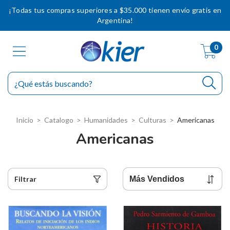
¡Todas tus compras superiores a $35.000 tienen envío gratis en
Argentina!
0
Inicio
>
Catalogo
>
Humanidades
>
Culturas
>
Americanas
Americanas
Filtrar