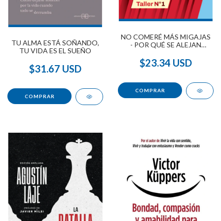
NO COMERÉ MÁS MIGAJAS
TU ALMA ESTÁ SOÑANDO,
- POR QUÉ SE ALEJAN
TU VIDA ES EL SUEÑO
CUANDO ME EMPIEZAN A
GUSTAR
$23.34 USD
$31.67 USD