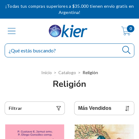
¡Todas tus compras superiores a $35.000 tienen envío gratis en
Argentina!
0
Inicio
>
Catalogo
>
Religión
Religión
Filtrar