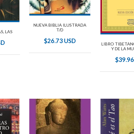
NUEVA BIBLIA ILUSTRADA
T/D
S, LAS
$26.73 USD
SD
LIBRO TIBETAN
Y DE LA MU
$39.9