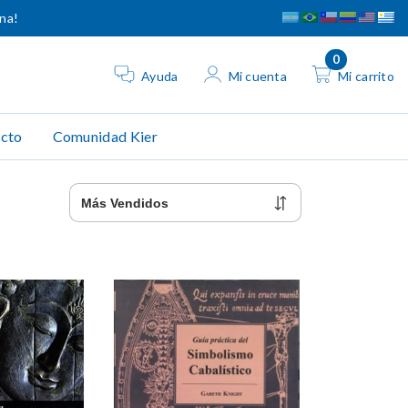
ina!
0
Ayuda
Mi cuenta
Mi carrito
cto
Comunidad Kier