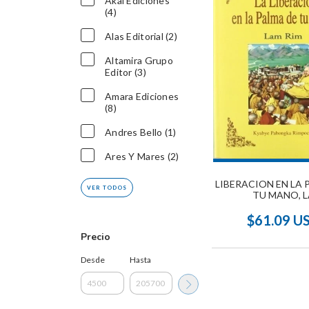
Akal Ediciones
(4)
Alas Editorial (2)
Altamira Grupo
Editor (3)
Amara Ediciones
(8)
Andres Bello (1)
Ares Y Mares (2)
LIBERACION EN LA 
VER TODOS
TU MANO, L
$61.09 U
Precio
Desde
Hasta