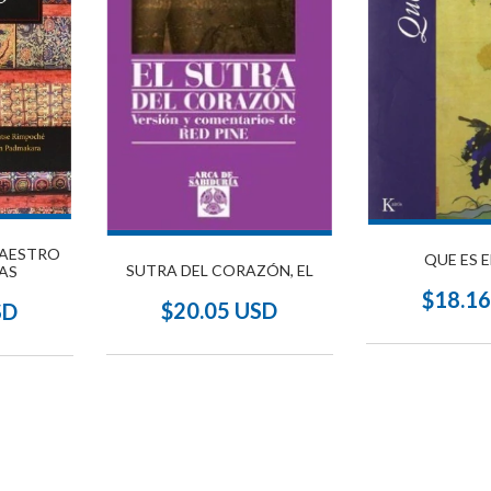
MAESTRO
QUE ES 
SUTRA DEL CORAZÓN, EL
LAS
$18.1
$20.05 USD
SD