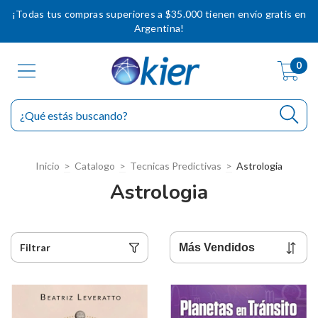
¡Todas tus compras superiores a $35.000 tienen envío gratis en
Argentina!
0
Inicio
>
Catalogo
>
Tecnicas Predictivas
>
Astrologia
Astrologia
Filtrar