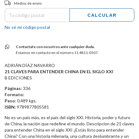
Entregas para el CP:
CAMBIAR CP
Medios de envío
CALCULAR
No sé mi código postal
Contactate con nosotros ante cualquier duda.
Estamos en contacto en el número 11 4811-0507.
ADRIÁN DÍAZ NAVARRO
21 CLAVES PARA ENTENDER CHINA EN EL SIGLO XXI
B EDICIONES
Páginas:
336
Formato:
Peso:
0.489 kgs.
ISBN:
9789877805581
No es un país más, es el país del siglo XXI. Historia, poder y futuro
de China, la nación que redefine el mundo. Descripcion de 21 claves
para entender China en el siglo XXI ¿Estás listo para entender
China? Con una historia milenaria, una cultura deslumbrante y un