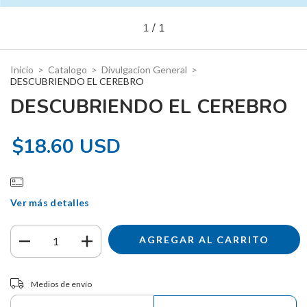
1
/
1
Inicio
>
Catalogo
>
Divulgacion General
>
DESCUBRIENDO EL CEREBRO
DESCUBRIENDO EL CEREBRO
$18.60 USD
Ver más detalles
Entregas para el CP:
CAMBIAR CP
Medios de envío