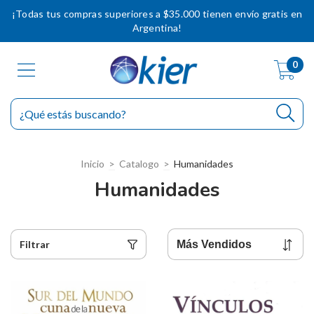
¡Todas tus compras superiores a $35.000 tienen envío gratis en
Argentina!
0
Inicio
>
Catalogo
>
Humanidades
Humanidades
Filtrar