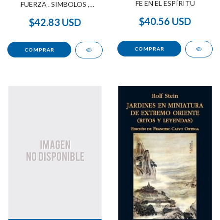
FE EN EL ESPÍRITU
FUERZA . SIMBOLOS ,
MITOS , TRADICION Y
$40.56 USD
CULTO
$42.83 USD