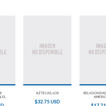
DE
AZTECAS, LOS
RELIGIOSIDA
, EL
AMERI
$32.75 USD
SD
$17.7