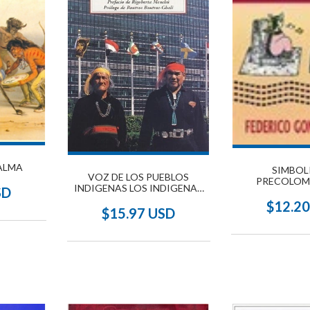
ALMA
SIMBOL
VOZ DE LOS PUEBLOS
PRECOLOMB
INDIGENAS LOS INDIGENAS
SD
TOMAN LA PALABRA EN LAS
$12.2
NACIONES UNIDAS
$15.97 USD