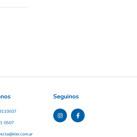
ános
Seguinos
8110507
11-0507
recta@kier.com.ar