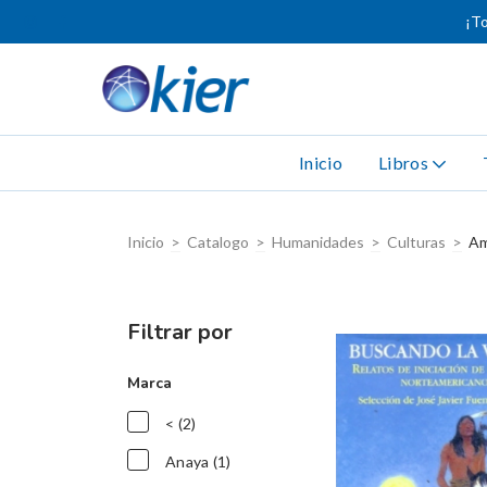
¡To
Inicio
Libros
Inicio
>
Catalogo
>
Humanidades
>
Culturas
>
Am
Filtrar por
Marca
< (2)
Anaya (1)