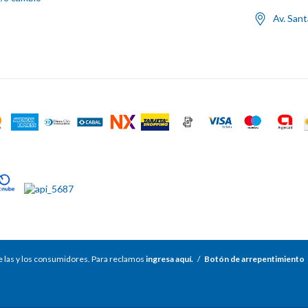
Av. San
 las y los consumidores. Para reclamos
ingresa aquí.
/
Botón de arrepentimiento