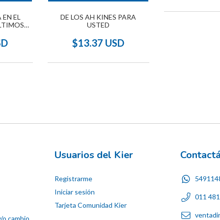
 EN EL
DE LOS AH KINES PARA
LTIMOS
USTED
SD
$13.37 USD
Usuarios del Kier
Contact
Registrarme
549114
Iniciar sesión
011 48
Tarjeta Comunidad Kier
ventadi
y/o cambio