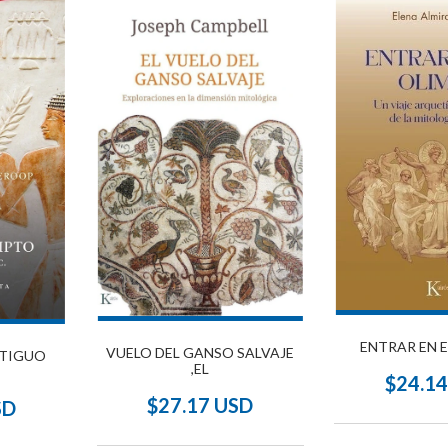
ENTRAR EN 
VUELO DEL GANSO SALVAJE
NTIGUO
,EL
$24.1
$27.17 USD
SD