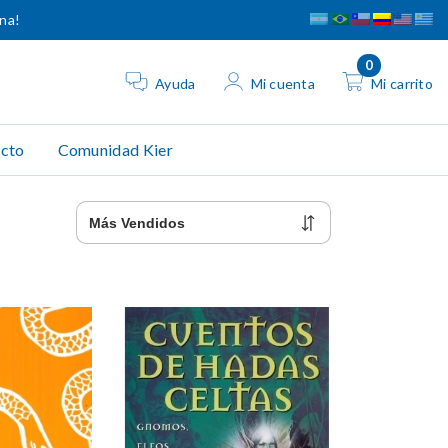
ina!
0
Ayuda
Mi cuenta
Mi carrito
cto
Comunidad Kier