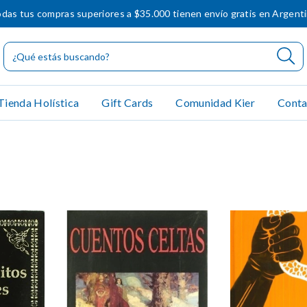
das tus compras superiores a $35.000 tienen envío gratis en Argent
Tienda Holística
Gift Cards
Comunidad Kier
Conta