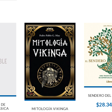
SENDERO DEL 
$28.3
 DE
ÁSICA
MITOLOGÍA VIKINGA