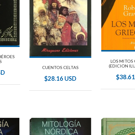
 HÉROES
LOS MITOS
S
(EDICION IL
CUENTOS CELTAS
SD
$38.6
$28.16 USD