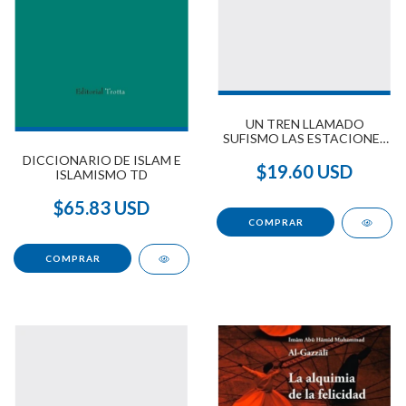
UN TREN LLAMADO
SUFISMO LAS ESTACIONES
DEL CORAZÓN Y DEL
DICCIONARIO DE ISLAM E
RECUERDO
$19.60 USD
ISLAMISMO TD
$65.83 USD