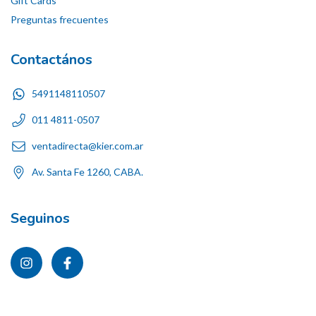
Gift Cards
Preguntas frecuentes
Contactános
5491148110507
011 4811-0507
ventadirecta@kier.com.ar
Av. Santa Fe 1260, CABA.
Seguinos