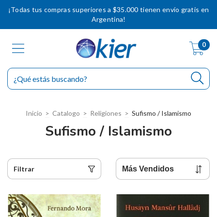
¡Todas tus compras superiores a $35.000 tienen envío gratis en
Argentina!
0
Inicio
>
Catalogo
>
Religiones
>
Sufismo / Islamismo
Sufismo / Islamismo
Filtrar