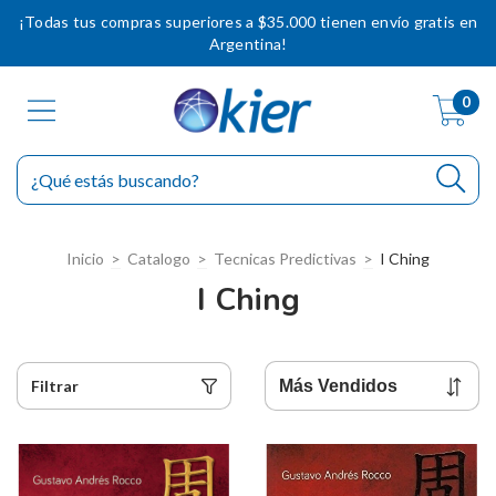
¡Todas tus compras superiores a $35.000 tienen envío gratis en
Argentina!
0
Inicio
>
Catalogo
>
Tecnicas Predictivas
>
I Ching
I Ching
Filtrar