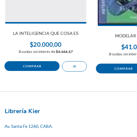
LA INTELIGENCIA QUE COSA ES
MODELAR 
$20.000,00
$41.0
3
cuotas sin interés de
$6.666,67
3
cuotas sin inte
Librería Kier
Av. Santa Fe 1260, CABA.