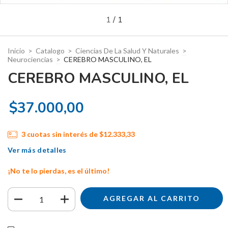
1
/
1
Inicio
>
Catalogo
>
Ciencias De La Salud Y Naturales
>
Neurociencias
>
CEREBRO MASCULINO, EL
CEREBRO MASCULINO, EL
$37.000,00
3
cuotas sin interés de
$12.333,33
Ver más detalles
¡No te lo pierdas, es el último!
Entregas para el CP:
CAMBIAR CP