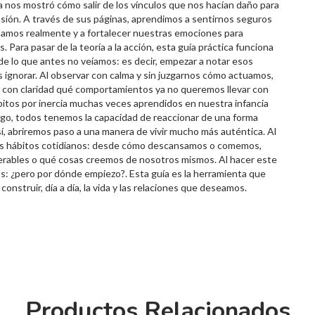
a nos mostró cómo salir de los vínculos que nos hacían daño para
asión. A través de sus páginas, aprendimos a sentirnos seguros
bamos realmente y a fortalecer nuestras emociones para
Para pasar de la teoría a la acción, esta guía práctica funciona
e lo que antes no veíamos: es decir, empezar a notar esos
ignorar. Al observar con calma y sin juzgarnos cómo actuamos,
r con claridad qué comportamientos ya no queremos llevar con
bitos por inercia muchas veces aprendidos en nuestra infancia
go, todos tenemos la capacidad de reaccionar de una forma
sí, abriremos paso a una manera de vivir mucho más auténtica. Al
ros hábitos cotidianos: desde cómo descansamos o comemos,
rables o qué cosas creemos de nosotros mismos. Al hacer este
 ¿pero por dónde empiezo?. Esta guía es la herramienta que
onstruir, día a día, la vida y las relaciones que deseamos.
Productos Relacionados