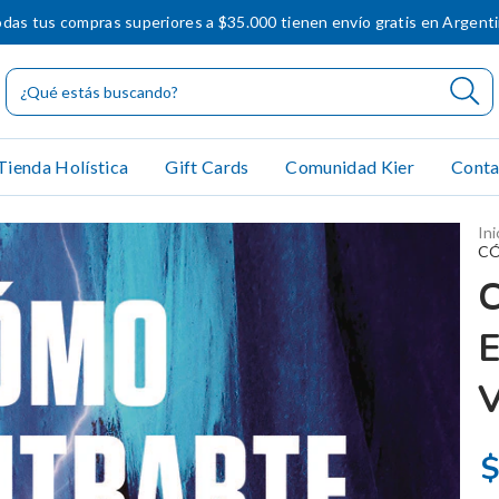
das tus compras superiores a $35.000 tienen envío gratis en Argent
Tienda Holística
Gift Cards
Comunidad Kier
Conta
Ini
CÓ
$