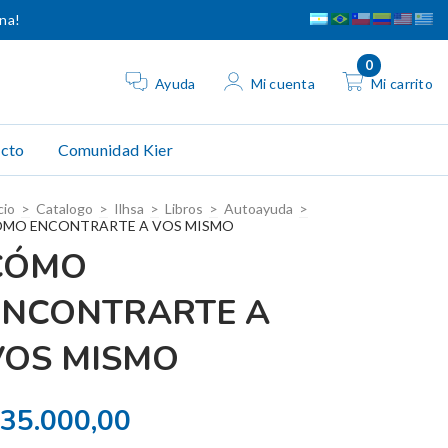
ina!
0
Ayuda
Mi cuenta
Mi carrito
cto
Comunidad Kier
cio
>
Catalogo
>
Ilhsa
>
Libros
>
Autoayuda
>
MO ENCONTRARTE A VOS MISMO
CÓMO
ENCONTRARTE A
VOS MISMO
35.000,00