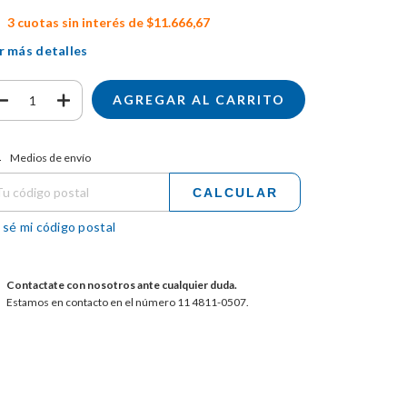
3
cuotas sin interés de
$11.666,67
r más detalles
tregas para el CP:
CAMBIAR CP
Medios de envío
CALCULAR
 sé mi código postal
Contactate con nosotros ante cualquier duda.
Estamos en contacto en el número 11 4811-0507.