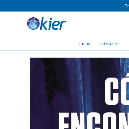
¡To
Inicio
Libros