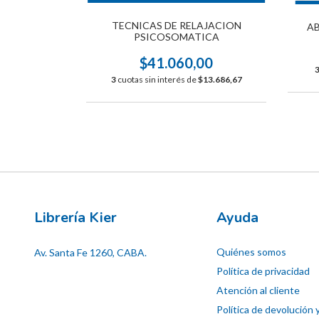
TECNICAS DE RELAJACION
TRO ESTRÉS
AB
PSICOSOMATICA
00
$41.060,00
$11.000,00
3
cuotas sin interés de
$13.686,67
Librería Kier
Ayuda
Quiénes somos
Av. Santa Fe 1260, CABA.
Política de privacidad
Atención al cliente
Política de devolución 