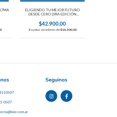
 (7MA
ELIGIENDO TU MEJOR FUTURO
YOG
DESDE CERO (3RA EDICIÓN
AMPLIADA)
$
$42.900,00
3
cuotas s
0
3
cuotas sin interés de
$14.300,00
ános
Seguinos
8110507
11-0507
recta@kier.com.ar