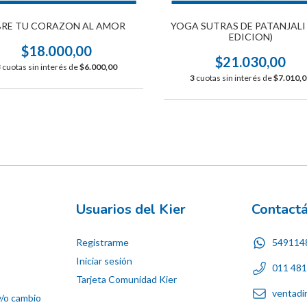
RE TU CORAZON AL AMOR
YOGA SUTRAS DE PATANJALI
EDICION)
$18.000,00
$21.030,00
3
cuotas sin interés de
$6.000,00
3
cuotas sin interés de
$7.010,0
Usuarios del Kier
Contact
Registrarme
549114
Iniciar sesión
011 48
Tarjeta Comunidad Kier
ventadi
y/o cambio