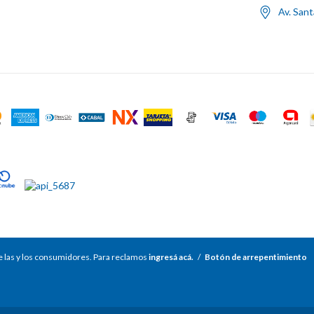
Av. San
 las y los consumidores. Para reclamos
ingresá acá.
/
Botón de arrepentimiento