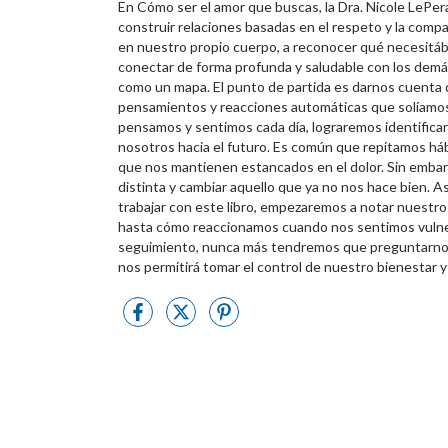
En Cómo ser el amor que buscas, la Dra. Nicole LePer
construir relaciones basadas en el respeto y la comp
en nuestro propio cuerpo, a reconocer qué necesitá
conectar de forma profunda y saludable con los demás. 
como un mapa. El punto de partida es darnos cuenta d
pensamientos y reacciones automáticas que solíamos 
pensamos y sentimos cada día, lograremos identifica
nosotros hacia el futuro. Es común que repitamos há
que nos mantienen estancados en el dolor. Sin embar
distinta y cambiar aquello que ya no nos hace bien. A
trabajar con este libro, empezaremos a notar nuest
hasta cómo reaccionamos cuando nos sentimos vulne
seguimiento, nunca más tendremos que preguntarnos:
nos permitirá tomar el control de nuestro bienestar y c