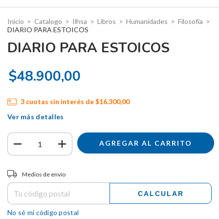
Inicio
>
Catalogo
>
Ilhsa
>
Libros
>
Humanidades
>
Filosofía
>
DIARIO PARA ESTOICOS
DIARIO PARA ESTOICOS
$48.900,00
3
cuotas sin interés de
$16.300,00
Ver más detalles
Entregas para el CP:
CAMBIAR CP
Medios de envío
CALCULAR
No sé mi código postal