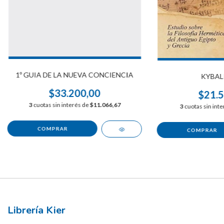
1º GUIA DE LA NUEVA CONCIENCIA
KYBALI
$33.200,00
$21.5
3
cuotas sin interés de
$11.066,67
3
cuotas sin int
Librería Kier