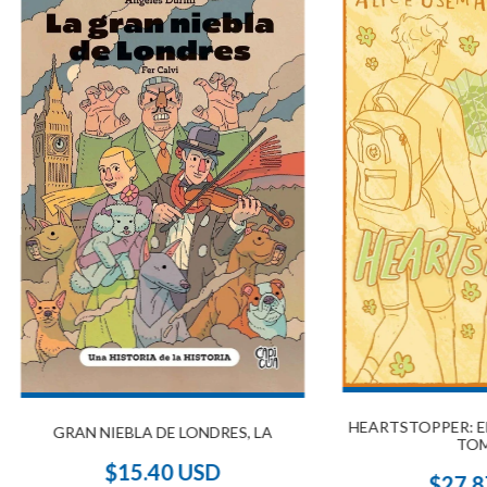
HEARTSTOPPER: ED
GRAN NIEBLA DE LONDRES, LA
TOM
$15.40 USD
$27.8