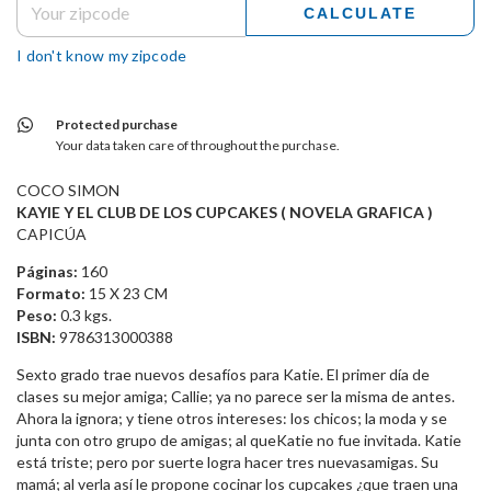
CALCULATE
I don't know my zipcode
Protected purchase
Your data taken care of throughout the purchase.
COCO SIMON
KAYIE Y EL CLUB DE LOS CUPCAKES ( NOVELA GRAFICA )
CAPICÚA
Páginas:
160
Formato:
15 X 23 CM
Peso:
0.3 kgs.
ISBN:
9786313000388
Sexto grado trae nuevos desafíos para Katie. El primer día de
clases su mejor amiga; Callie; ya no parece ser la misma de antes.
Ahora la ignora; y tiene otros intereses: los chicos; la moda y se
junta con otro grupo de amigas; al queKatie no fue invitada. Katie
está triste; pero por suerte logra hacer tres nuevasamigas. Su
mamá; al verla así le propone cocinar los cupcakes ¿que traen una