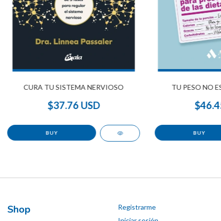
CURA TU SISTEMA NERVIOSO
TU PESO NO E
$37.76 USD
$46.4
Shop
Registrarme
Iniciar sesión