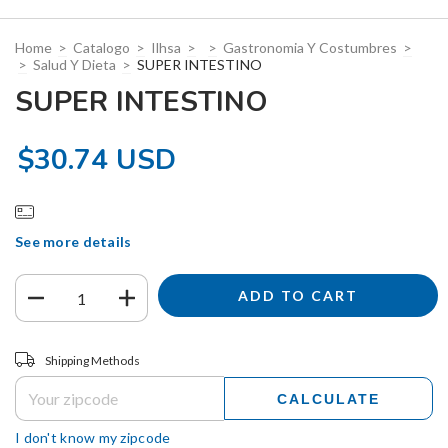
Home
>
Catalogo
>
Ilhsa
>
>
Gastronomia Y Costumbres
>
>
Salud Y Dieta
>
SUPER INTESTINO
SUPER INTESTINO
$30.74 USD
See more details
Shipping for zipcode:
CHANGE ZIPCODE
Shipping Methods
CALCULATE
I don't know my zipcode